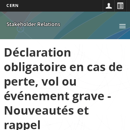
CERN
Navigation
Aller
au
principale
Stakeholder Relations
Tog
contenu
nav
principal
Déclaration
obligatoire en cas de
perte, vol ou
événement grave -
Nouveautés et
rappel