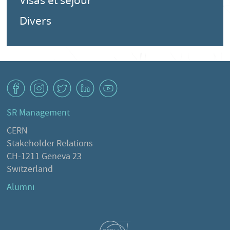
Visas et séjour
Divers
v
J
W
M
1
SR Management
CERN
Stakeholder Relations
CH-1211 Geneva 23
Switzerland
Alumni